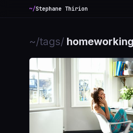
~/
Stephane Thirion
_
~/tags/
homeworkin