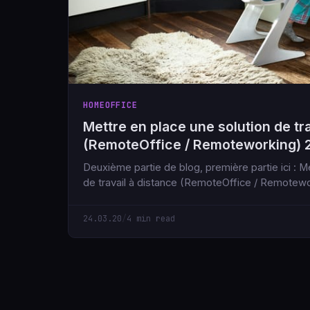
HOMEOFFICE
Mettre en place une solution de tra
(RemoteOffice / Remoteworking) 
Deuxième partie de blog, première partie ici : Mettre en place une solution
de travail à distance (RemoteOffice / Remotewo
24.03.20
/
4 min read