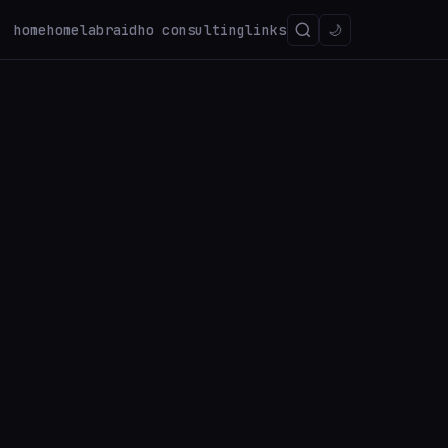
home
homelab
raidho consulting
links
🌙