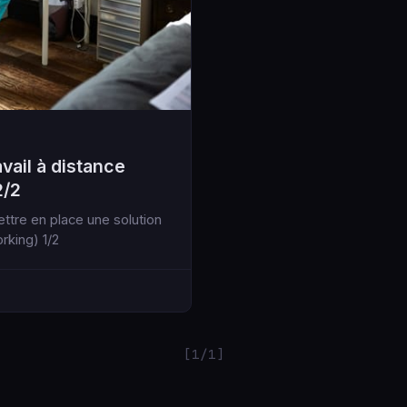
vail à distance
2/2
rking) 1/2
[1/1]